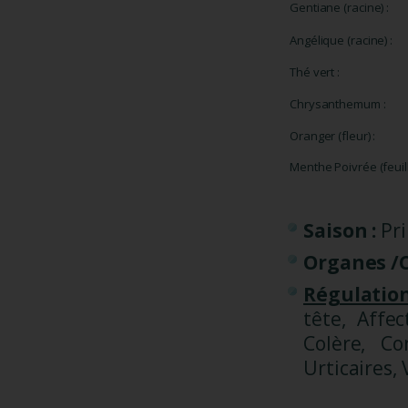
Gentiane (racine) :
Angélique (racine) :
Thé vert :
Chrysanthemum :
Oranger (fleur) :
Menthe Poivrée (feuil
Saison :
Pr
Organes /Ci
Régulation
tête, Affe
Colère, Co
Urticaires, 