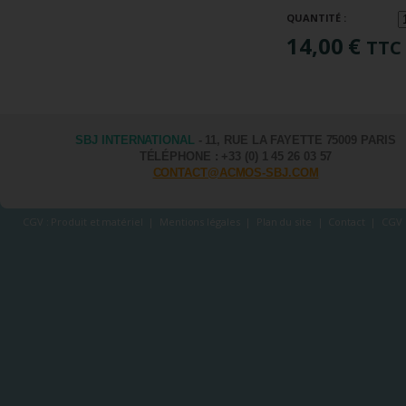
QUANTITÉ :
14,00 €
TTC
SBJ INTERNATIONAL
- 11, RUE LA FAYETTE 75009 PARIS
TÉLÉPHONE : +33 (0) 1 45 26 03 57
CONTACT@ACMOS-SBJ.COM
CGV : Produit et matériel
|
Mentions légales
|
Plan du site
|
Contact
|
CGV 