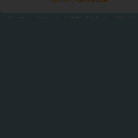
CONTACT@ACMOS-SBJ.COM
CGV : Produit et matériel
|
Mentions légales
|
Plan du site
|
Contact
|
CGV 