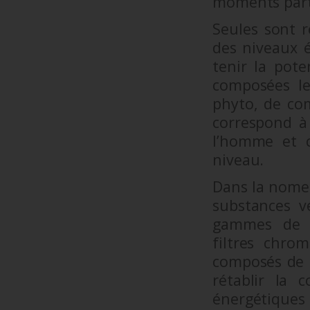
moments parti
Seules sont 
des niveaux é
tenir la pote
composées le
phyto, de c
correspond à
l’homme et 
niveau.
Dans la nomen
substances v
gammes de m
filtres chro
composés de 
rétablir la 
énergétique