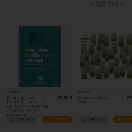
« égarées ».
ACMOS
ACMOS
Bioénergétique,
22,00 €
Homéopathie Psy
27
l'équilibre du corps et
Acmos
de l'esprit - La Méthode
ACMOS de René
Naccachian
VOIR PLUS
VOIR PLUS
AJOUTER
AJO