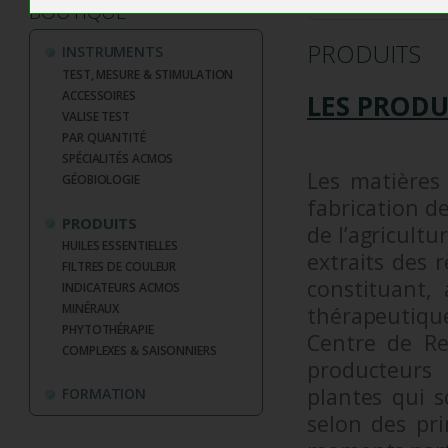
BOUTIQUE
PRODUITS
INSTRUMENTS
TEST, MESURE & STIMULATION
ACCESSOIRES
LES PROD
VALISE TEST
PAR QUANTITÉ
SPÉCIALITÉS ACMOS
Les matières 
GÉOBIOLOGIE
fabrication d
PRODUITS
de l’agri­cul
HUILES ESSENTIELLES
extraits des 
FILTRES DE COULEUR
constituant,
INDICATEURS ACMOS
MINÉRAUX
thérapeutique
PHYTOTHÉRAPIE
Centre de Re
COMPLEXES & SAISONNIERS
producteurs 
plantes qui s
FORMATION
selon des pri