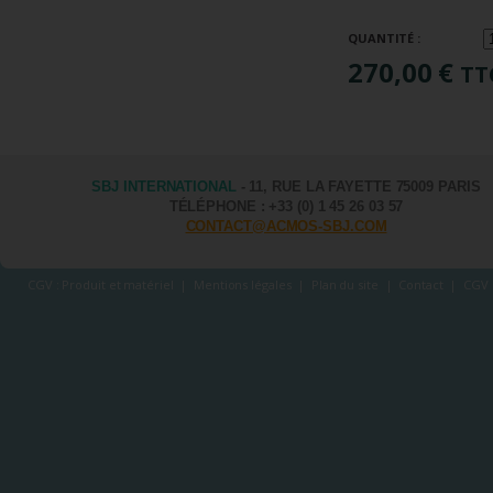
QUANTITÉ :
270,00 €
TT
SBJ INTERNATIONAL
- 11, RUE LA FAYETTE 75009 PARIS
TÉLÉPHONE : +33 (0) 1 45 26 03 57
CONTACT@ACMOS-SBJ.COM
CGV : Produit et matériel
|
Mentions légales
|
Plan du site
|
Contact
|
CGV 