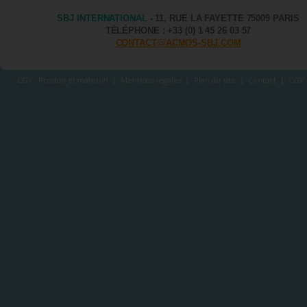
SBJ INTERNATIONAL
- 11, RUE LA FAYETTE 75009 PARIS
TÉLÉPHONE : +33 (0) 1 45 26 03 57
CONTACT@ACMOS-SBJ.COM
CGV : Produit et matériel
|
Mentions légales
|
Plan du site
|
Contact
|
CGV 