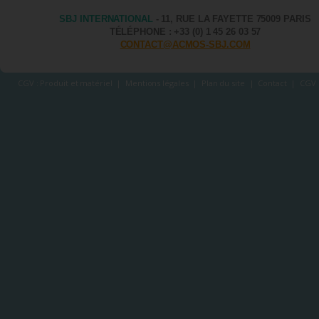
SBJ INTERNATIONAL
- 11, RUE LA FAYETTE 75009 PARIS
TÉLÉPHONE : +33 (0) 1 45 26 03 57
CONTACT@ACMOS-SBJ.COM
CGV : Produit et matériel
|
Mentions légales
|
Plan du site
|
Contact
|
CGV 