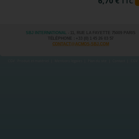
6,70 €
TTC
SBJ INTERNATIONAL
- 11, RUE LA FAYETTE 75009 PARIS
TÉLÉPHONE : +33 (0) 1 45 26 03 57
CONTACT@ACMOS-SBJ.COM
CGV : Produit et matériel
|
Mentions légales
|
Plan du site
|
Contact
|
CGV 