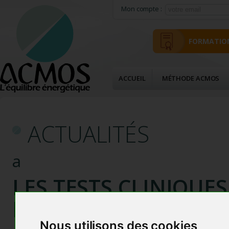
Mon compte :
FORMATIO
ACCUEIL
MÉTHODE ACMOS
ACTUALITÉS
a
LES TESTS CLINIQUE
DOCTEUR LEBARBIER
Nous utilisons des cookies