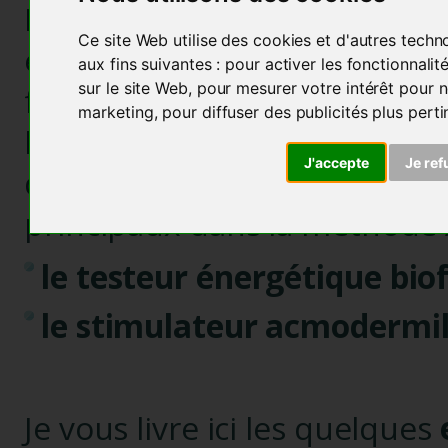
Président de l’OEDA (Organi
Ce site Web utilise des cookies et d'autres techn
et de Développement de l’
aux fins suivantes :
pour activer les fonctionnali
sur le site Web
,
pour mesurer votre intérêt pour n
formant en France les
marketing
,
pour diffuser des publicités plus pert
l'acupuncture, le Dr. Andr
J'accepte
Je ref
dirigé des essais clinique
principaux dans la méthode
le testeur énergétique bi
le stimulateur acmodermi
Je vous livre ici les quelques