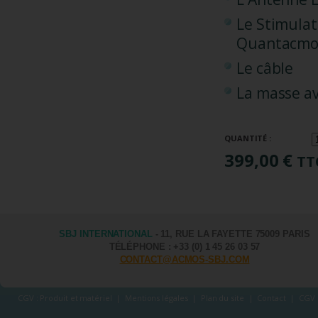
Le Stimula
Quantacmo
Le câble
La masse av
QUANTITÉ :
399,00 €
TT
SBJ INTERNATIONAL
- 11, RUE LA FAYETTE 75009 PARIS
TÉLÉPHONE : +33 (0) 1 45 26 03 57
CONTACT@ACMOS-SBJ.COM
CGV : Produit et matériel
|
Mentions légales
|
Plan du site
|
Contact
|
CGV 