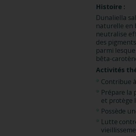
Histoire :
Dunaliella sa
naturelle en
neutralise ef
des pigments
parmi lesquel
bêta-carotène
Activités th
Contribue à
Prépare la 
et protège 
Possède une
Lutte contre
vieillisseme