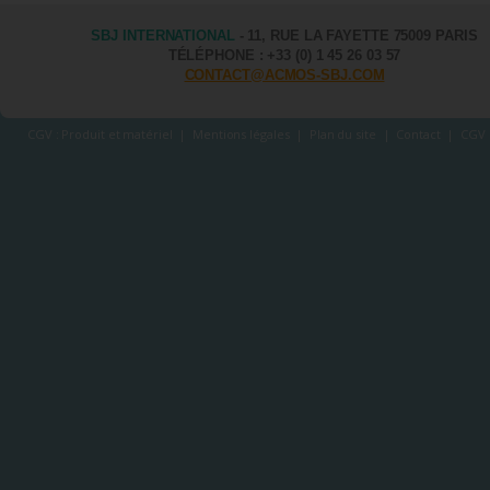
SBJ INTERNATIONAL
- 11, RUE LA FAYETTE 75009 PARIS
TÉLÉPHONE : +33 (0) 1 45 26 03 57
CONTACT@ACMOS-SBJ.COM
CGV : Produit et matériel
|
Mentions légales
|
Plan du site
|
Contact
|
CGV 