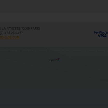
E LA FAYETTE 75009 PARIS
) 1 45 26 03 57
OS-SBJ.COM
al Information
|
Site Map
|
Contact
|
Terms Of Sale : Seminars
|
Privacy policy
Clikeo