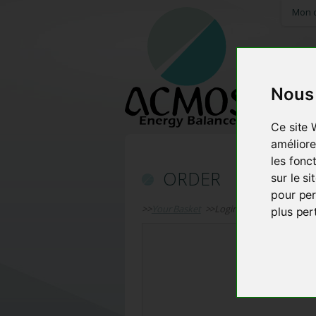
Mon 
Nous 
HOME
Ce site 
améliore
les fonc
ORDER
sur le s
pour per
>>
Your Basket
>>Login >>Your infos >>D
plus per