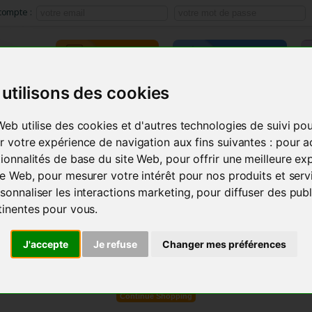
compte :
TRAINING
E-LEARNING
utilisons des cookies
ACMOS METHOD
SEMINARS
INSTRUMENTS
PRODU
Web utilise des cookies et d'autres technologies de suivi po
r votre expérience de navigation aux fins suivantes :
pour a
tionnalités de base du site Web
,
pour offrir une meilleure ex
ite Web
,
pour mesurer votre intérêt pour nos produits et serv
sonnaliser les interactions marketing
,
pour diffuser des publ
elivery >>Payment
tinentes pour vous
.
J'accepte
Je refuse
Changer mes préférences
Your cart is empty.
Continue Shopping