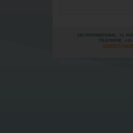
SBJ INTERNATIONAL
- 11, RU
TELEPHONE : +33 (0
CONTACT@ACM
Terms of sale - Instruments & Products
|
Leg