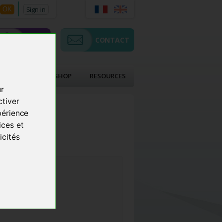
Sign in
OK
SHOP
CONTACT
CTS
ACMOS SHOP
RESOURCES
ur
ctiver
périence
ices et
icités