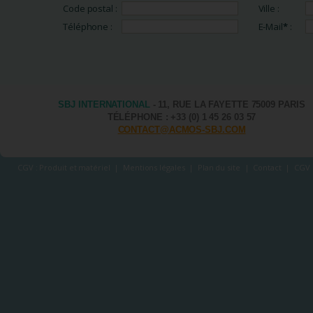
Code postal :
Ville :
Téléphone :
E-Mail
*
:
SBJ INTERNATIONAL
- 11, RUE LA FAYETTE 75009 PARIS
TÉLÉPHONE : +33 (0) 1 45 26 03 57
CONTACT@ACMOS-SBJ.COM
CGV : Produit et matériel
|
Mentions légales
|
Plan du site
|
Contact
|
CGV 