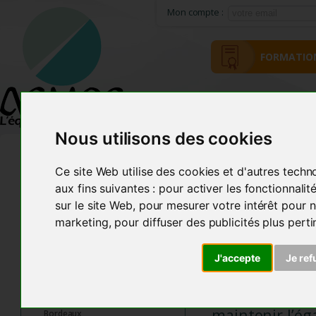
Mon compte :
FORMATIO
ACCUEIL
MÉTHODE ACMOS
Nous utilisons des cookies
Ce site Web utilise des cookies et d'autres techn
HANDIC
FORMATION
aux fins suivantes :
pour activer les fonctionnali
Se former à
sur le site Web
,
pour mesurer votre intérêt pour n
Calendrier Bioénergétique
marketing
,
pour diffuser des publicités plus pert
Calendrier
handicap.
Perfectionnement & Cycles
Complémentaires
Accès au lieu 
J'accepte
Je ref
Inscriptions
temps de comp
Formateurs Acmos Agréés
dispositifs qu
Paris
maintenir l’ég
Bordeaux