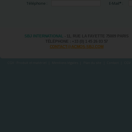
Téléphone :
E-Mail
*
:
SBJ INTERNATIONAL
- 11, RUE LA FAYETTE 75009 PARIS
TÉLÉPHONE : +33 (0) 1 45 26 03 57
CONTACT@ACMOS-SBJ.COM
CGV : Produit et matériel
|
Mentions légales
|
Plan du site
|
Contact
|
CGV 