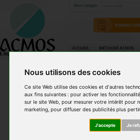
Mon compte :
FORMATIO
ACCUEIL
MÉTHODE ACMOS
Nous utilisons des cookies
LANNION
FORMATION
Ce site Web utilise des cookies et d'autres techn
Calendrier Bioénergétique
aux fins suivantes :
pour activer les fonctionnali
Calendrier
sur le site Web
,
pour mesurer votre intérêt pour n
Perfectionnement & Cycles
marketing
,
pour diffuser des publicités plus pert
Complémentaires
Inscriptions
Formateurs Acmos Agréés
J'accepte
Je ref
Paris
Bordeaux