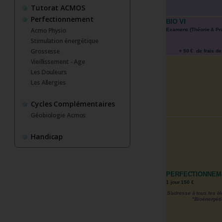
Tutorat ACMOS
Perfectionnement
BIO VI
Acmo Physio
Examens (Théorie & Pra
Stimulation énergétique
Grossesse
+ 50 € de frais de
Vieillissement - Age
Les Douleurs
Les Allergies
Cycles Complémentaires
Géobiologie Acmos
Handicap
PERFECTIONNEM
1 jour 150 €
S'adresse à tous les él
"Bioénergét