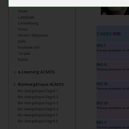
Castagnède
Grues
Lannion
Luxembourg
Privas
STAGES
2026
Ustaritz (Bayonne)
Italie
BIO I
Royaume-Uni
Travaux pratiques en a
Turquie
Russie
BIO II
Travaux pratiques en a
e-Learning ACMOS
Bioénergétique ACMOS
BIO III
Travaux pratiques en a
Bio-énergétique Degré 1
Bio-énergétique Degré 2
Bio-énergétique Degré 3
BIO IV
Travaux pratiques en a
Bio-énergétique Degré 4
Bio-énergétique Degré 5
Bio-énergétique Degré 6
BIO V
Travaux pratiques en a