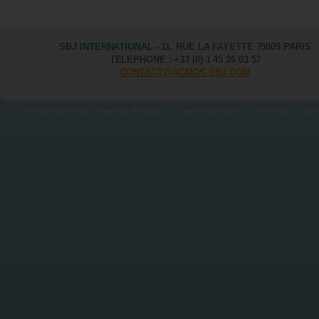
SBJ INTERNATIONAL
- 11, RUE LA FAYETTE 75009 PARIS
TELEPHONE : +33 (0) 1 45 26 03 57
CONTACT@ACMOS-SBJ.COM
Terms of sale - Instruments & Products
|
Legal Information
|
Site Map
|
Con