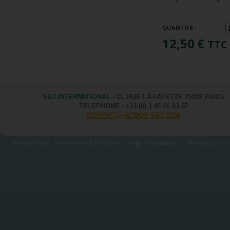
QUANTITÉ :
12,50 €
TTC
SBJ INTERNATIONAL
- 11, RUE LA FAYETTE 75009 PARIS
TELEPHONE : +33 (0) 1 45 26 03 57
CONTACT@ACMOS-SBJ.COM
Terms of sale - Instruments & Products
|
Legal Information
|
Site Map
|
Con