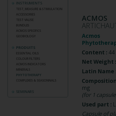
INSTRUMENTS
TEST, MEASURE & STIMULATION
ACCESSORIES
ACMOS
TEST VALISE
ARTICHAUT
BUNDLES
ACMOS SPECIFICS
Acmos
GEOBIOLOGY
Phytotherap
PRODUITS
Content :
44 
ESSENTIAL OILS
COLOUR FILTERS
Net Weight 
ACMOS INDICATORS
MINERALS
Latin Name 
PHYTOTHERAPY
Compositio
COMPLEXES & SEASONNALS
mg
SEMINARS
(for 1 capsule
Used part :
L
Capsule of pl