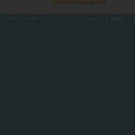
CONTACT@ACMOS-SBJ.COM
Terms of sale - Instruments & Products
|
Legal Information
|
Site Map
|
Con