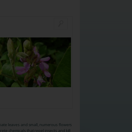
oliate leaves and small, numerous flowers
ete chemicals that repel insects and kill