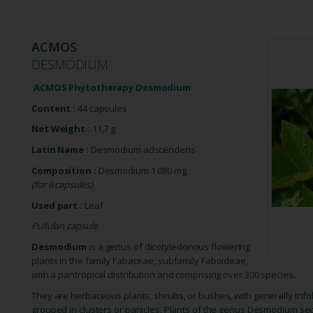
ACMOS
DESMODIUM
ACMOS Phytotherapy Desmodium
Content :
44 capsules
Net Weight :
11,7 g
Latin Name :
Desmodium adscendens
Composition
:
Desmodium 1 080 mg
(for 6 capsules)
Used part :
Leaf
Pullulan capsule
Desmodium
is a genus of dicotyledonous flowering
plants in the family Fabaceae, subfamily Faboideae,
with a pantropical distribution and comprising over 300 species.
They are herbaceous plants, shrubs, or bushes, with generally trif
grouped in clusters or panicles. Plants of the genus Desmodium secr