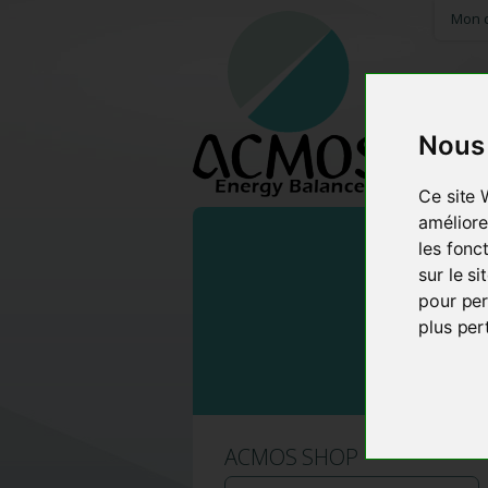
Mon 
Nous 
HOME
Ce site 
améliore
les fonc
sur le s
pour per
plus per
ACMOS SHOP