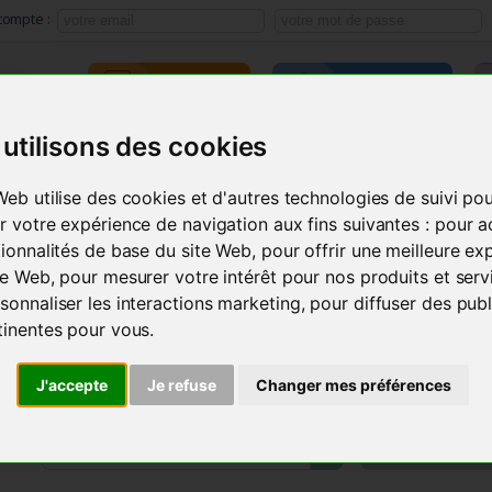
compte :
TRAINING
E-LEARNING
utilisons des cookies
ACMOS METHOD
SEMINARS
INSTRUMENTS
PRODU
Web utilise des cookies et d'autres technologies de suivi po
r votre expérience de navigation aux fins suivantes :
pour a
tionnalités de base du site Web
,
pour offrir une meilleure ex
ite Web
,
pour mesurer votre intérêt pour nos produits et serv
sonnaliser les interactions marketing
,
pour diffuser des publ
tinentes pour vous
.
J'accepte
Je refuse
Changer mes préférences
MY AC