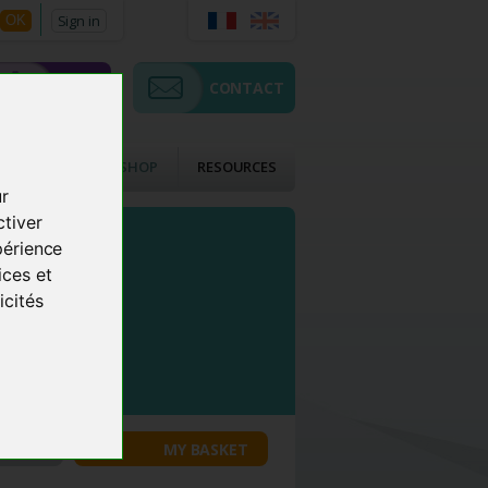
Sign in
OK
SHOP
CONTACT
CTS
ACMOS SHOP
RESOURCES
ur
ctiver
périence
ices et
icités
COUNT
MY BASKET