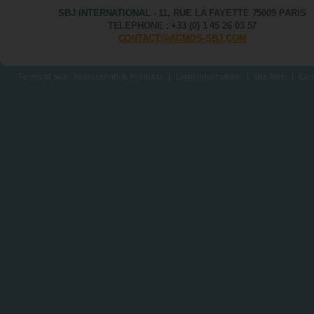
SBJ INTERNATIONAL
- 11, RUE LA FAYETTE 75009 PARIS
TELEPHONE : +33 (0) 1 45 26 03 57
CONTACT@ACMOS-SBJ.COM
Terms of sale - Instruments & Products
|
Legal Information
|
Site Map
|
Con