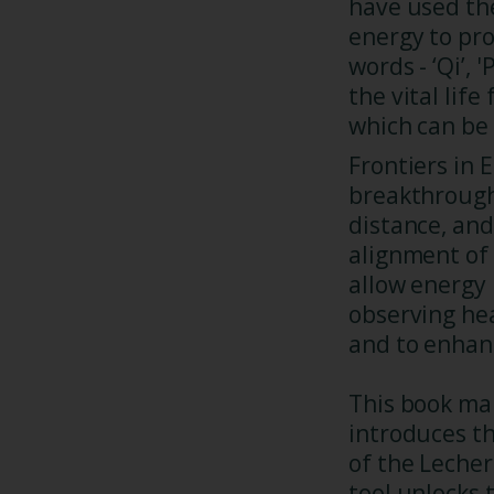
have used th
energy to pr
words - ‘Qi’, 
the vital life
which can be
Frontiers in 
breakthrough
distance, and
alignment of 
allow energy 
observing hea
and to enhanc
This book mak
introduces th
of the Lecher
tool unlocks 