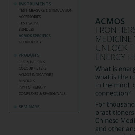
INSTRUMENTS
TEST, MEASURE & STIMULATION
ACCESSORIES
ACMOS
TEST VALISE
FRONTIERS
BUNDLES
ACMOS SPECIFICS
MEDICINE 
GEOBIOLOGY
UNLOCK T
ENERGY H
PRODUITS
ESSENTIAL OILS
What is ener
COLOUR FILTERS
ACMOS INDICATORS
what is the ro
MINERALS
in the mind, b
PHYTOTHERAPY
connection?
COMPLEXES & SEASONNALS
For thousands
SEMINARS
practitioners
Chinese Medi
and other anc