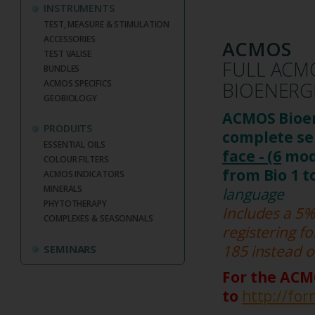
INSTRUMENTS
TEST, MEASURE & STIMULATION
ACCESSORIES
ACMOS
TEST VALISE
FULL ACM
BUNDLES
ACMOS SPECIFICS
BIOENERG
GEOBIOLOGY
ACMOS Bioe
PRODUITS
complete se
ESSENTIAL OILS
face - (6
modu
COLOUR FILTERS
from Bio 1 to
ACMOS INDICATORS
MINERALS
language
PHYTOTHERAPY
Includes a 5%
COMPLEXES & SEASONNALS
registering fo
185 instead o
SEMINARS
For the ACM
to
http://fo