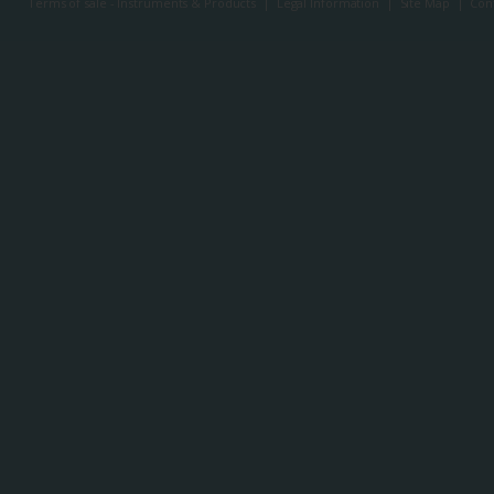
Terms of sale - Instruments & Products
|
Legal Information
|
Site Map
|
Con