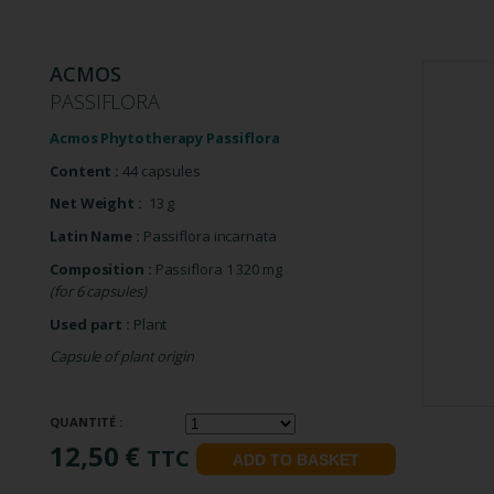
ACMOS
PASSIFLORA
Acmos Phytotherapy Passiflora
Content :
44 capsules
Net Weight :
13 g
Latin Name :
Passiflora incarnata
Composition
:
Passiflora 1 320 mg
(for 6 capsules)
Used part :
Plant
Capsule of plant origin
QUANTITÉ :
12,50 €
TTC