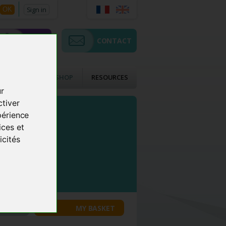
Sign in
OK
SHOP
CONTACT
CTS
ACMOS SHOP
RESOURCES
ur
ctiver
périence
ices et
icités
COUNT
MY BASKET