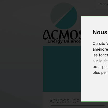
Mon 
Nous 
HOME
Ce site 
améliore
les fonc
sur le s
pour per
plus per
ACMOS SHOP