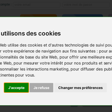
compte :
TRAINING
E-LEARNING
utilisons des cookies
ACMOS METHOD
SEMINARS
INSTRUMENTS
PRODU
Web utilise des cookies et d'autres technologies de suivi po
r votre expérience de navigation aux fins suivantes :
pour a
tionnalités de base du site Web
,
pour offrir une meilleure ex
ite Web
,
pour mesurer votre intérêt pour nos produits et serv
sonnaliser les interactions marketing
,
pour diffuser des publ
tinentes pour vous
.
J'accepte
Je refuse
Changer mes préférences
MY AC