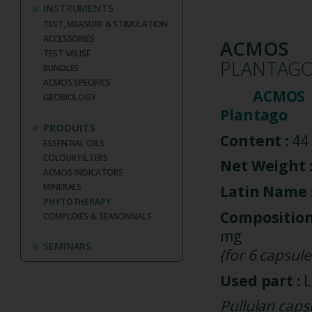
INSTRUMENTS
TEST, MEASURE & STIMULATION
ACCESSORIES
ACMOS
TEST VALISE
PLANTAG
BUNDLES
ACMOS SPECIFICS
ACMOS P
GEOBIOLOGY
Plantago
PRODUITS
Content :
44 
ESSENTIAL OILS
COLOUR FILTERS
Net Weight 
ACMOS INDICATORS
MINERALS
Latin Name 
PHYTOTHERAPY
Compositio
COMPLEXES & SEASONNALS
mg
SEMINARS
(for 6 capsule
Used part :
L
Pullulan caps