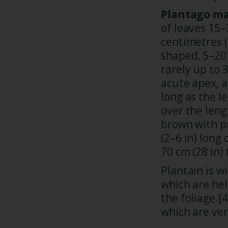
Plantago ma
of leaves 15–
centimetres (2
shaped, 5–20 c
rarely up to 
acute apex, a
long as the l
over the leng
brown with p
(2–6 in) long 
70 cm (28 in) t
Plantain is w
which are hel
the foliage.[
which are ver