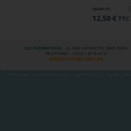
QUANTITÉ :
12,50 €
TTC
SBJ INTERNATIONAL
- 11, RUE LA FAYETTE 75009 PARIS
TELEPHONE : +33 (0) 1 45 26 03 57
CONTACT@ACMOS-SBJ.COM
Terms of sale - Instruments & Products
|
Legal Information
|
Site Map
|
Con