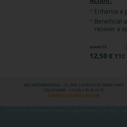
Action :
Enhance a g
Beneficial 
recover a se
QUANTITÉ :
12,50 €
TTC
SBJ INTERNATIONAL
- 11, RUE LA FAYETTE 75009 PARIS
TELEPHONE : +33 (0) 1 45 26 03 57
CONTACT@ACMOS-SBJ.COM
Terms of sale - Instruments & Products
|
Legal Information
|
Site Map
|
Con