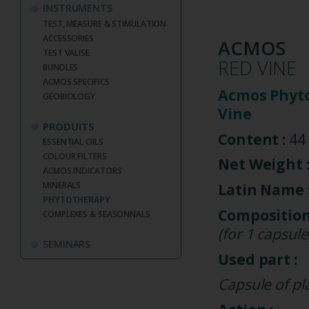
INSTRUMENTS
TEST, MEASURE & STIMULATION
ACCESSORIES
ACMOS
TEST VALISE
RED VINE
BUNDLES
ACMOS SPECIFICS
Acmos Phyt
GEOBIOLOGY
Vine
PRODUITS
Content :
44 
ESSENTIAL OILS
COLOUR FILTERS
Net Weight 
ACMOS INDICATORS
MINERALS
Latin Name 
PHYTOTHERAPY
Compositio
COMPLEXES & SEASONNALS
(for 1 capsule
SEMINARS
Used part :
Capsule of pl